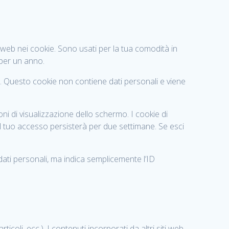
o web nei cookie. Sono usati per la tua comodità in
per un anno.
e. Questo cookie non contiene dati personali e viene
ni di visualizzazione dello schermo. I cookie di
l tuo accesso persisterà per due settimane. Se esci
dati personali, ma indica semplicemente l’ID
coli, ecc.). I contenuti incorporati da altri siti web