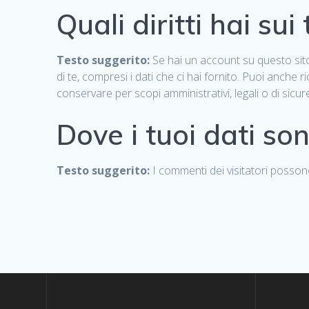
Quali diritti hai sui
Testo suggerito:
Se hai un account su questo sito
di te, compresi i dati che ci hai fornito. Puoi anche 
conservare per scopi amministrativi, legali o di sicur
Dove i tuoi dati son
Testo suggerito:
I commenti dei visitatori posson