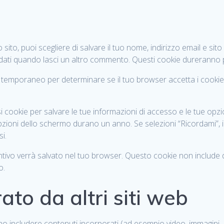
ito, puoi scegliere di salvare il tuo nome, indirizzo email e sit
dati quando lasci un altro commento. Questi cookie dureranno 
kie temporaneo per determinare se il tuo browser accetta i cooki
 cookie per salvare le tue informazioni di accesso e le tue opzio
zioni dello schermo durano un anno. Se selezioni “Ricordami”, i
i.
untivo verrà salvato nel tuo browser. Questo cookie non include 
o.
to da altri siti web
no includere contenuti incorporati (ad esempio video, immagini, arti