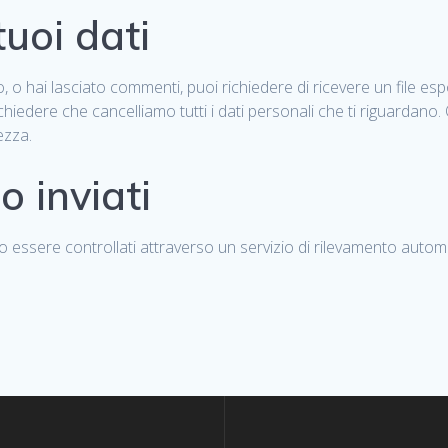
 tuoi dati
, o hai lasciato commenti, puoi richiedere di ricevere un file es
richiedere che cancelliamo tutti i dati personali che ti riguardano
ezza.
o inviati
o essere controllati attraverso un servizio di rilevamento autom