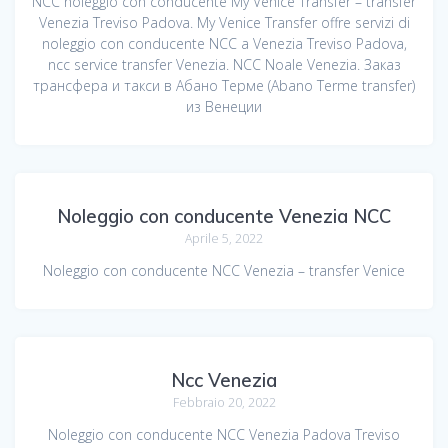
NCC noleggio con conducente My Venice Transfer – transfer
Venezia Treviso Padova. My Venice Transfer offre servizi di
noleggio con conducente NCC a Venezia Treviso Padova,
ncc service transfer Venezia. NCC Noale Venezia. Заказ
трансфера и такси в Абано Терме (Abano Terme transfer)
из Венеции
Noleggio con conducente Venezia NCC
Aprile 5, 2022
Noleggio con conducente NCC Venezia – transfer Venice
Ncc Venezia
Febbraio 20, 2022
Noleggio con conducente NCC Venezia Padova Treviso